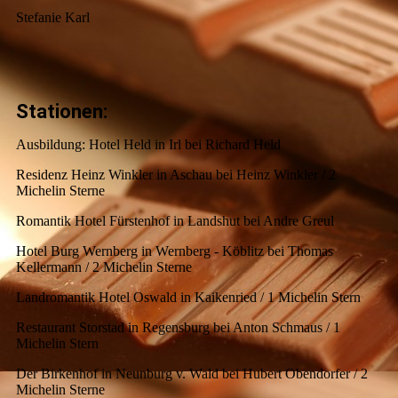
Stefanie Karl
Stationen:
Ausbildung: Hotel Held in Irl bei Richard Held
Residenz Heinz Winkler in Aschau bei Heinz Winkler / 2
Michelin Sterne
Romantik Hotel Fürstenhof in Landshut bei Andre Greul
Hotel Burg Wernberg in Wernberg - Köblitz bei Thomas
Kellermann / 2 Michelin Sterne
Landromantik Hotel Oswald in Kaikenried / 1 Michelin Stern
Restaurant Storstad in Regensburg bei Anton Schmaus / 1
Michelin Stern
Der Birkenhof in Neunburg v. Wald bei Hubert Obendorfer / 2
Michelin Sterne