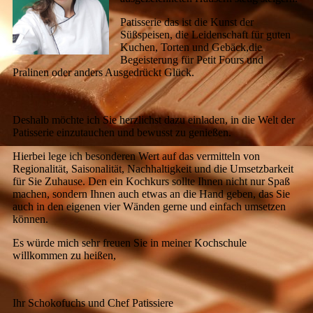
Patisserie das ist die Kunst der
Süßspeisen, die Leidenschaft für guten
Kuchen, Torten und Gebäck,die
Begeisterung für Petit Fours und
Pralinen oder anders Ausgedrückt Glück.
Deshalb möchte ich Sie herzlichst dazu einladen, in die Welt der
Patisserie einzutauchen und bewusst zu genießen.
Hierbei lege ich besonderen Wert auf das vermitteln von
Regionalität, Saisonalität, Nachhaltigkeit und die Umsetzbarkeit
für Sie Zuhause. Den ein Kochkurs sollte Ihnen nicht nur Spaß
machen, sondern Ihnen auch etwas an die Hand geben, das Sie
auch in den eigenen vier Wänden gerne und einfach umsetzen
können.
Es würde mich sehr freuen Sie in meiner Kochschule
willkommen zu heißen,
Ihr Schokofuchs und Chef Patissiere