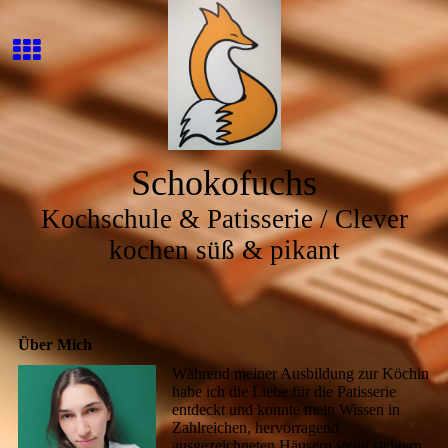
Schokofuchs
Kochschule & Patisserie / Clever
kochen süß & pikant
Über Mich
Während meiner Ausbildung zur Köchin
habe ich die Liebe für die Patisserie
entdeckt und konnte mein Wissen in
Zahlreichen, hervorragend
ausgezeichneten Häusern stetig steigern.